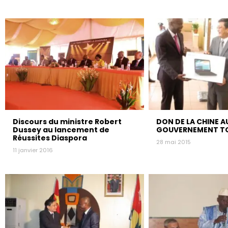
Discours du ministre Robert
DON DE LA CHINE A
Dussey au lancement de
GOUVERNEMENT T
Réussites Diaspora
28 mai 2015
11 janvier 2016