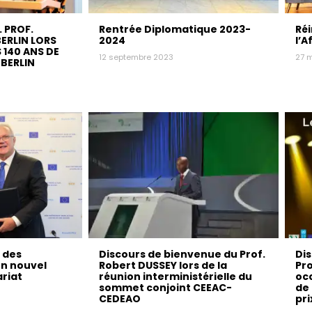
. PROF.
Rentrée Diplomatique 2023-
Réi
ERLIN LORS
2024
l’A
 140 ANS DE
12 septembre 2023
27 
 BERLIN
 des
Discours de bienvenue du Prof.
Dis
un nouvel
Robert DUSSEY lors de la
Pro
riat
réunion interministérielle du
occ
sommet conjoint CEEAC-
de 
CEDEAO
pri