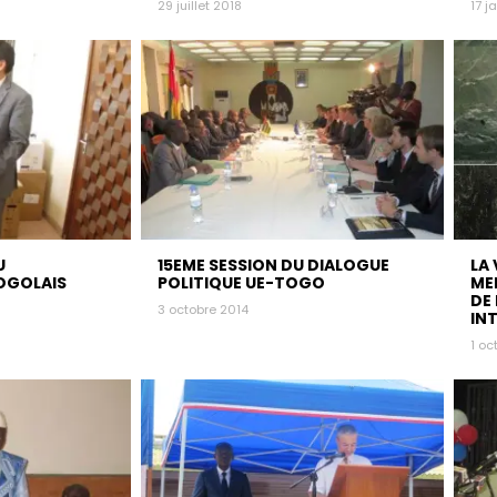
29 juillet 2018
17 j
U
15EME SESSION DU DIALOGUE
LA
OGOLAIS
POLITIQUE UE-TOGO
ME
DE
3 octobre 2014
IN
1 oc