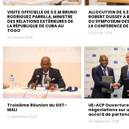
VISITE OFFICIELLE DE S.E.M BRUNO
ALLOCUTION DE S.E
RODRIGUEZ PARRILLA, MINISTRE
ROBERT DUSSEY A B
DES RELATIONS EXTÉRIEURES DE
DU SYMPOSIUM DES
LA RÉPUBLIQUE DE CUBA AU
LA CONFERENCE DE
TOGO
31 janvier 2025
10 octobre 2025
Troisième Réunion du GST-
UE-ACP Ouverture
MALI
négociations sur 
accord de partena
6 septembre 2022
29 septembre 2018