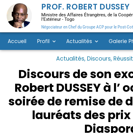
PROF. ROBERT DUSSEY
Ministre des Affaires Étrangères, de la Coopéra
l’Extérieur - Togo
Négociateur en Chef du Groupe ACP pour le Post-Coto
Accueil
Profil
Actualités
Galerie P
Actualités
,
Discours
,
Réussi
Discours de son exc
Robert DUSSEY à l’ o
soirée de remise de d
lauréats des prix
Diaspor