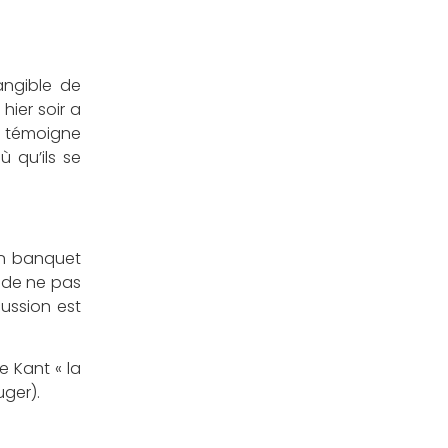
angible de
hier soir a
l témoigne
 qu’ils se
un banquet
 de ne pas
cussion est
e Kant « la
uger).