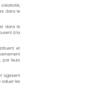
créativité,
urs dans le
er dans le
ourent à la
tituent et
uvernement
 par leurs
et agissent
 saluer les