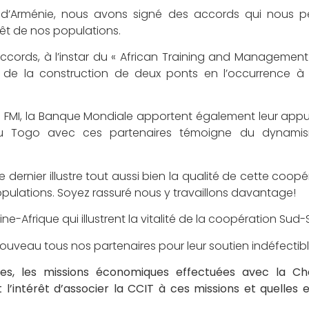
d’Arménie, nous avons signé des accords qui nous p
êt de nos populations.
’accords, à l’instar du « African Training and Management
 de la construction de deux ponts en l’occurrence à
, le FMI, la Banque Mondiale apportent également leur appu
on du Togo avec ces partenaires témoigne du dynami
rnier illustre tout aussi bien la qualité de cette coop
ulations. Soyez rassuré nous y travaillons davantage!
ne-Afrique qui illustrent la vitalité de la coopération Sud-
nouveau tous nos partenaires pour leur soutien indéfectibl
ées, les missions économiques effectuées avec la C
’intérêt d’associer la CCIT à ces missions et quelles e