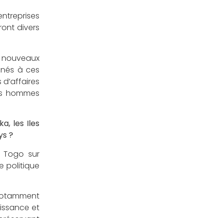
ntreprises
ront divers
e nouveaux
gnés à ces
 d’affaires
des hommes
a, les Iles
ys ?
u Togo sur
e politique
 notamment
issance et