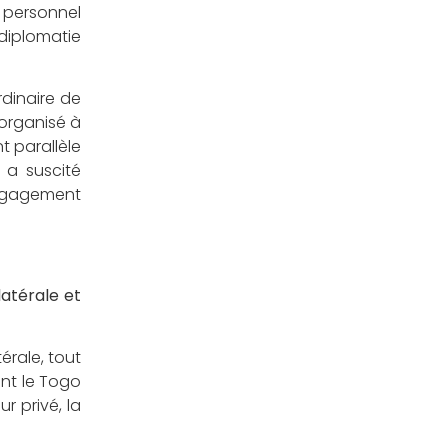
 personnel
diplomatie
dinaire de
 organisé à
t parallèle
 a suscité
engagement
latérale et
érale, tout
ent le Togo
r privé, la