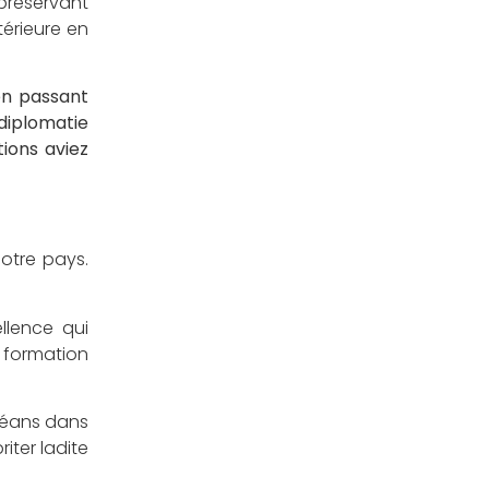
préservant
térieure en
en passant
diplomatie
tions aviez
otre pays.
llence qui
 formation
Océans dans
iter ladite