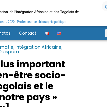
tion, de l’Intégration Africaine et des Togolais de
nou 2020 - Professeur de philosophie politique
hotos
Contact
omatie
,
Intégration Africaine
,
 Diaspora
plus important
ien-être socio-
olais et le
notre pays »