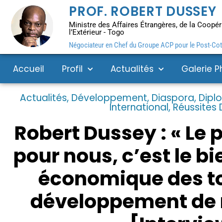
PROF. ROBERT DUSSEY
Ministre des Affaires Étrangères, de la Coopéra
l’Extérieur - Togo
Négociateur en Chef du Groupe ACP pour le Post-Coto
Accueil
Profil
Actualités
Galerie P
Actualités
,
Développement
,
Diaspora
,
Dipl
International
,
Réussites
Robert Dussey : « Le 
pour nous, c’est le b
économique des tog
développement de 