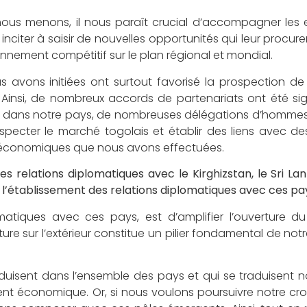
us menons, il nous paraît crucial d’accompagner les e
nciter à saisir de nouvelles opportunités qui leur procure
nnement compétitif sur le plan régional et mondial.
 avons initiées ont surtout favorisé la prospection d
 Ainsi, de nombreux accords de partenariats ont été si
ée, dans notre pays, de nombreuses délégations d’hommes
rospecter le marché togolais et établir des liens avec 
ns économiques que nous avons effectuées.
elations diplomatiques avec le Kirghizstan, le Sri Lank
é l’établissement des relations diplomatiques avec ces pa
omatiques avec ces pays, est d’amplifier l’ouverture d
ure sur l’extérieur constitue un pilier fondamental de notr
isent dans l’ensemble des pays et qui se traduisent
t économique. Or, si nous voulons poursuivre notre cro