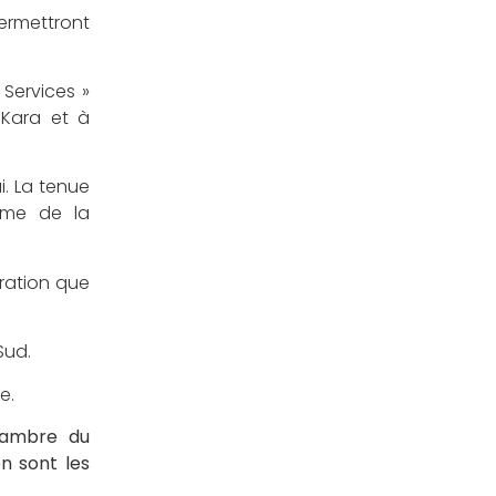
ermettront
 Services »
 Kara et à
i. La tenue
sme de la
ération que
Sud.
e.
hambre du
n sont les