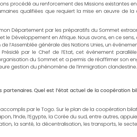
vons procédé au renforcement des Missions existantes en
maines qualifiées que requiert la mise en œuvre de la 
mon Département par les préparatifs du Sommet extraor
mes et le Développement en Afrique. Nous avons, en ce sens,
 de l’Assemblée générale des Nations Unies, un événemen
Présidé par le Chef de l’Etat, cet événement parallèle
’organisation du Sommet et a permis de réaffirmer son 
illeure gestion du phénomène de l’immigration clandestine.
 partenaires. Quel est l’état actuel de la coopération bi
accomplis par le Togo. Sur le plan de la coopération bilat
Japon, l’Inde, l’Egypte, la Corée du sud, entre autres, appui
n, la santé, la décentralisation, les transports, le secteu