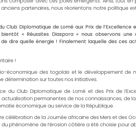
ons composer avec ces pôles émergents. Ainsi, tout en 
s anciens partenaires, nous réorientons notre politique ex
du Club Diplomatique de Lomé aux Prix de l’Excellence 
 bientôt « Réussites Diaspora » nous observons une 
de dire quelle énergie ! Finalement laquelle des ces ac
taire !
socio-économique des togolais et le développement de n
détermination sur toutes nos initiatives.
 du Club Diplomatique de Lomé et des Prix de l’Exce
e actualisation permanentes de nos connaissances, de la
lomatie économique au service de la République.
re célébration de la Journée africaine des Mers et des 
 du phénomène de l’érosion côtière a été choisie pour abr