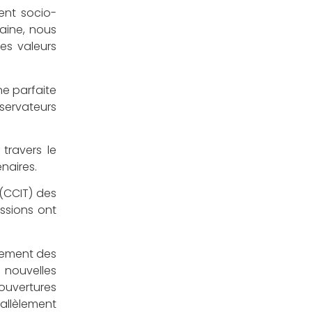
ent socio-
caine, nous
es valeurs
ne parfaite
servateurs
travers le
naires.
(CCIT) des
ssions ont
ssement des
x nouvelles
 ouvertures
allèlement