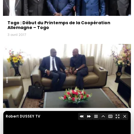
Togo : Début du Printemps de la Coopération
Allemagne – Togo
3 avril 2017
Coopération à l’échelle régionale
Robert DUSSEY TV
2 avril 2017