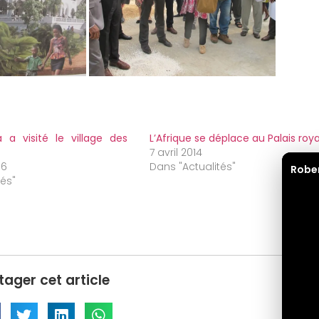
 a visité le village des
L’Afrique se déplace au Palais roya
7 avril 2014
16
Dans "Actualités"
Robe
tés"
tager cet article