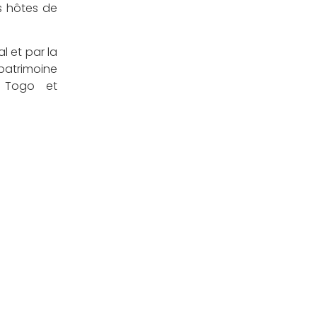
es hôtes de
l et par la
 patrimoine
e Togo et