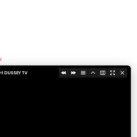
l
rt DUSSEY TV