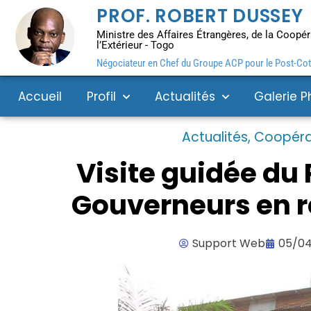
PROF. ROBERT DUSSEY
Ministre des Affaires Étrangères, de la Coopéra
l’Extérieur - Togo
Négociateur en Chef du Groupe ACP pour le Post-Coto
Accueil
Profil
Actualités
Galerie P
Actualités
,
Coopéra
Visite guidée du 
Gouverneurs en 
Support Web
05/04