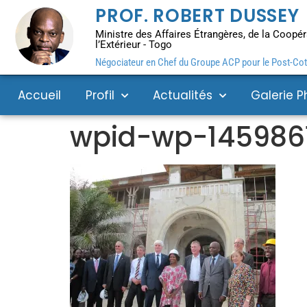
PROF. ROBERT DUSSEY
Ministre des Affaires Étrangères, de la Coopéra
l’Extérieur - Togo
Négociateur en Chef du Groupe ACP pour le Post-Coto
Accueil
Profil
Actualités
Galerie P
wpid-wp-145986