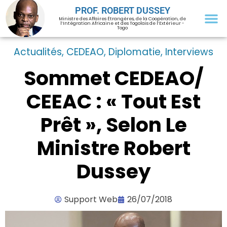
PROF. ROBERT DUSSEY
Ministre des Affaires Étrangères, de la Coopération, de
l’Intégration Africaine et des Togolais de l’Extérieur -
Togo
Actualités
,
CEDEAO
,
Diplomatie
,
Interviews
Sommet CEDEAO/
CEEAC : « Tout Est
Prêt », Selon Le
Ministre Robert
Dussey
Support Web
26/07/2018