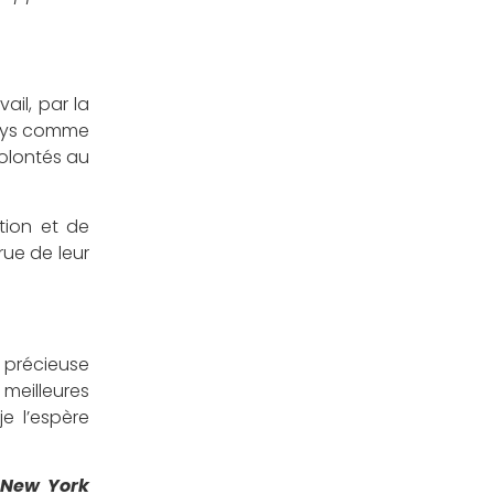
ail, par la
 pays comme
volontés au
ation et de
rue de leur
 précieuse
 meilleures
e l’espère
 New York