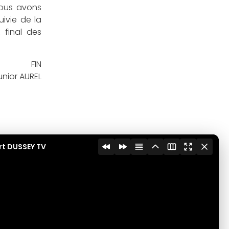
Nous avons
uivie de la
 final des
FIN
unior AUREL
rt DUSSEY TV