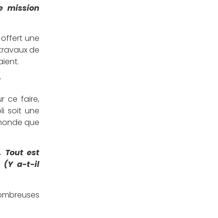
e mission
 offert une
 travaux de
aient.
?
 ce faire,
li soit une
 monde que
. Tout est
 (Y a-t-il
nombreuses