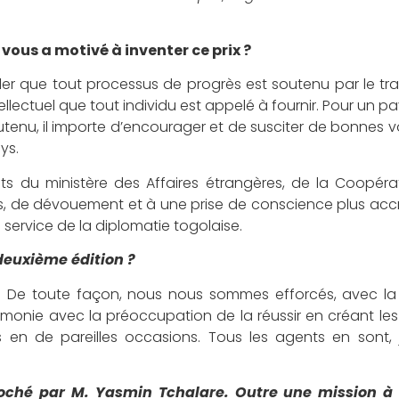
 vous a motivé à inventer ce prix ?
er que tout processus de progrès est soutenu par le trav
ntellectuel que tout individu est appelé à fournir. Pour un
tenu, il importe d’encourager et de susciter de bonnes 
ys.
ents du ministère des Affaires étrangères, de la Coopér
rts, de dévouement et à une prise de conscience plus acc
 service de la diplomatie togolaise.
 deuxième édition ?
an ? De toute façon, nous nous sommes efforcés, avec la
émonie avec la préoccupation de la réussir en créant les
s en de pareilles occasions. Tous les agents en sont, j
croché par M. Yasmin Tchalare. Outre une mission à