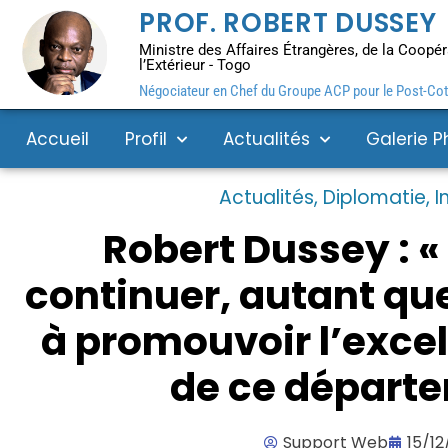
PROF. ROBERT DUSSEY
Ministre des Affaires Étrangères, de la Coopéra
l’Extérieur - Togo
Négociateur en Chef du Groupe ACP pour le Post-Coto
Accueil
Profil
Actualités
Galerie P
Actualités
,
Diplomatie
,
I
Robert Dussey : «
continuer, autant que
à promouvoir l’excel
de ce départ
Support Web
15/12