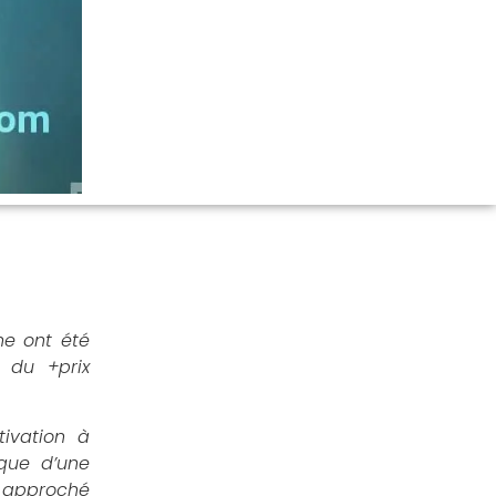
ne ont été
 du +prix
tivation à
que d’une
a approché