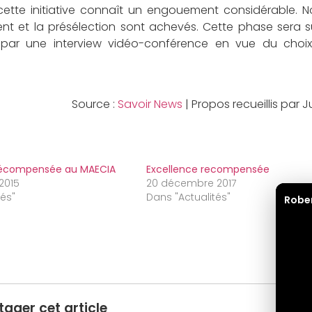
cette initiative connaît un engouement considérable. 
ent et la présélection sont achevés. Cette phase sera s
par une interview vidéo-conférence en vue du choix
Source :
Savoir News
| Propos recueillis par J
 récompensée au MAECIA
Excellence recompensée
2015
20 décembre 2017
tés"
Dans "Actualités"
Robe
tager cet article