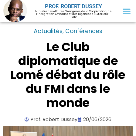
PROF. ROBERT DUSSEY
Ministre des Affaires Étrangères, de la Coopération, de
l’Intégration Africaine et des Togolais de l’Extérieur -
Togo
Actualités
,
Conférences
Le Club
diplomatique de
Lomé débat du rôle
du FMI dans le
monde
Prof. Robert Dussey
20/06/2026