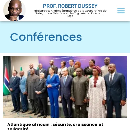
PROF. ROBERT DUSSEY
Ministre des Affaires Étrangères, de la Coopération, de
l’Intégration Africaine et des Togolais de l’Extérieur -
Togo
Conférences
Atlantique africain : sécurité, croissance et
solidarité