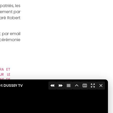
atriés, les
alement par
laré Robert
t par email
e cérémonie
RA ET
UR LE
NS DE
 TOGO
rt DUSSEY TV