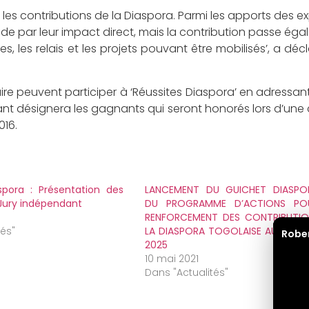
les contributions de la Diaspora. Parmi les apports des exp
 de par leur impact direct, mais la contribution passe ég
s, les relais et les projets pouvant être mobilisés’, a déc
ire peuvent participer à ‘Réussites Diaspora’ en adressan
dant désignera les gagnants qui seront honorés lors d’un
016.
spora : Présentation des
LANCEMENT DU GUICHET DIASPO
ury indépendant
DU PROGRAMME D’ACTIONS PO
RENFORCEMENT DES CONTRIBUTIO
tés"
LA DIASPORA TOGOLAISE AU PLAN
Robe
2025
10 mai 2021
Dans "Actualités"