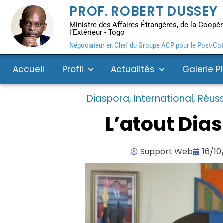
PROF. ROBERT DUSSEY
Ministre des Affaires Étrangères, de la Coopéra
l’Extérieur - Togo
Négociateur en Chef du Groupe ACP pour le Post-Coto
Accueil
Profil
Actualités
Galerie P
Diaspora
,
International
,
Réuss
L’atout Dia
Support Web
16/10