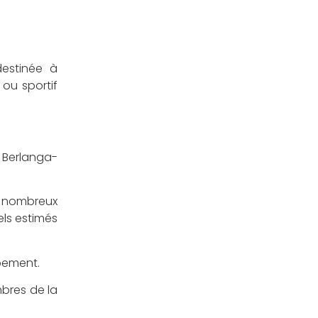
destinée à
 ou sportif
 Berlanga-
e nombreux
ls estimés
ppement.
mbres de la