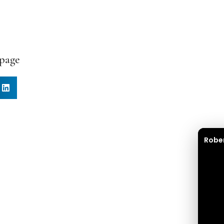
 page
Robe