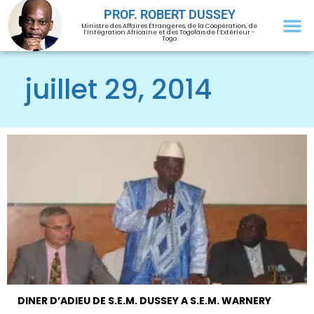
PROF. ROBERT DUSSEY
Ministre des Affaires Étrangères, de la Coopération, de
l’Intégration Africaine et des Togolais de l’Extérieur -
Togo
juillet 29, 2014
DINER D’ADIEU DE S.E.M. DUSSEY A S.E.M. WARNERY