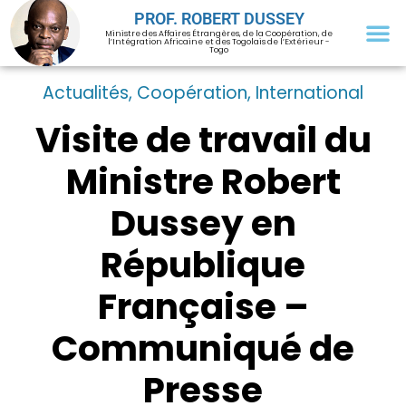
PROF. ROBERT DUSSEY
Ministre des Affaires Étrangères, de la Coopération, de
l’Intégration Africaine et des Togolais de l’Extérieur -
Togo
Actualités
,
Coopération
,
International
Visite de travail du
Ministre Robert
Dussey en
République
Française –
Communiqué de
Presse