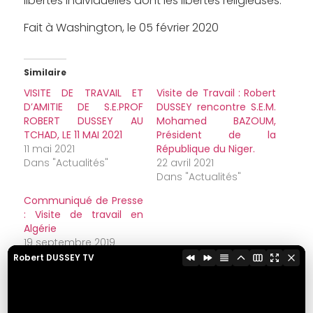
libertés individuelles dont les libertés religieuses.
Fait à Washington, le 05 février 2020
Similaire
VISITE DE TRAVAIL ET
Visite de Travail : Robert
D’AMITIE DE S.E.PROF
DUSSEY rencontre S.E.M.
ROBERT DUSSEY AU
Mohamed BAZOUM,
TCHAD, LE 11 MAI 2021
Président de la
11 mai 2021
République du Niger.
Dans "Actualités"
22 avril 2021
Dans "Actualités"
Communiqué de Presse
: Visite de travail en
Algérie
19 septembre 2019
Dans "Coopération"
Robert DUSSEY TV