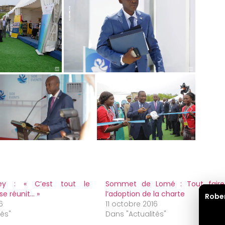
ey : « C’est tout le
Sommet de Lomé : Tout faire
se réunit… »
l’adoption de la charte
Robe
6
11 octobre 2016
tés"
Dans "Actualités"