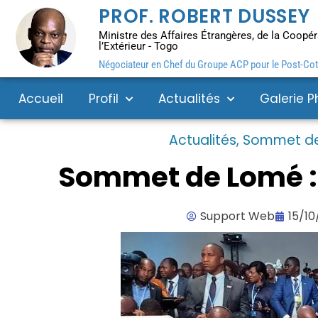
PROF. ROBERT DUSSEY
Ministre des Affaires Étrangères, de la Coopéra
l’Extérieur - Togo
Négociateur en Chef du Groupe ACP pour le Post-Coto
Accueil
Profil
Actualités
Galerie P
Actualités
,
Sommet d
Sommet de Lomé :
Support Web
15/10