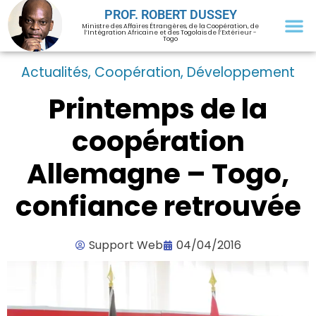
PROF. ROBERT DUSSEY
Ministre des Affaires Étrangères, de la Coopération, de
l’Intégration Africaine et des Togolais de l’Extérieur -
Togo
Actualités
,
Coopération
,
Développement
Printemps de la
coopération
Allemagne – Togo,
confiance retrouvée
Support Web
04/04/2016