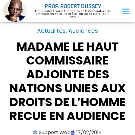
PROF. ROBERT DUSSEY
Ministre des Affaires Étrangères, de la Coopération, de
l’Intégration Africaine et des Togolais de l’Extérieur -
Togo
Actualités
,
Audiences
MADAME LE HAUT
COMMISSAIRE
ADJOINTE DES
NATIONS UNIES AUX
DROITS DE L’HOMME
RECUE EN AUDIENCE
Support Web
17/02/2014