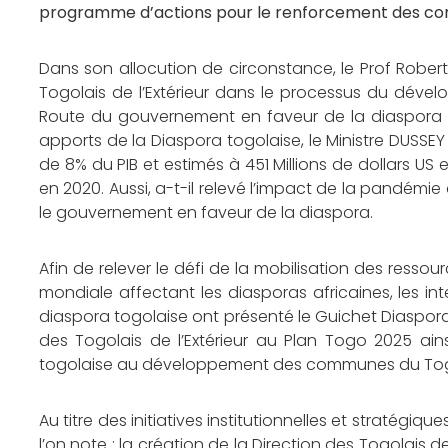
programme d’actions pour le renforcement des cont
Dans son allocution de circonstance, le Prof Rober
Togolais de l’Extérieur dans le processus du dével
Route du gouvernement en faveur de la diaspora togol
apports de la Diaspora togolaise, le Ministre DUSSEY
de 8% du PIB et estimés à 451 Millions de dollars US e
en 2020. Aussi, a-t-il relevé l’impact de la pandémi
le gouvernement en faveur de la diaspora.
Afin de relever le défi de la mobilisation des ressour
mondiale affectant les diasporas africaines, les int
diaspora togolaise ont présenté le Guichet Diaspor
des Togolais de l’Extérieur au Plan Togo 2025 ain
togolaise au développement des communes du To
Au titre des initiatives institutionnelles et stratég
l’on note : la création de la Direction des Togolais 