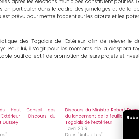
res après les élections municipes constituent pour les 
jets en particulier dans le cadre des jumelages et de la 
st prévu pour mettre l’accent sur les atouts et les poten
tique des Togolais de l’Extérieur afin de relever le dé
. Pour lui, il s’agit pour les membres de la diaspora t
table outil collectif de promotion de leurs projets et inve
du Haut Conseil des
Discours du Ministre Robert Dusse
’Extérieur : Discours du
du lancement de la feuille de rou
Robe
rt Dussey
Togolais de l’extérieur
1 avril 2019
tés"
Dans "Actualités"