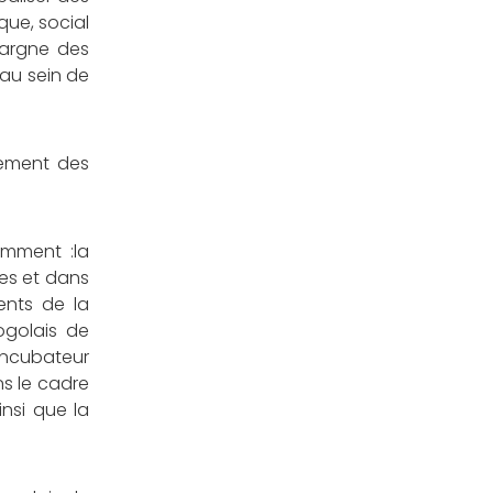
que, social
pargne des
 au sein de
sement des
amment :la
les et dans
ments de la
ogolais de
 Incubateur
ns le cadre
nsi que la