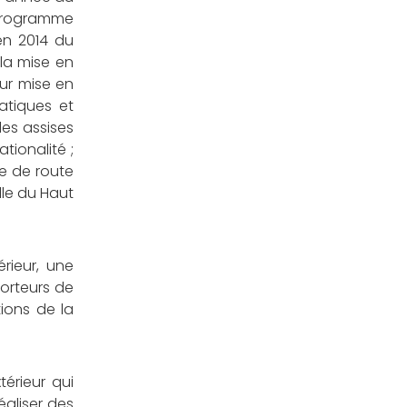
 programme
en 2014 du
 la mise en
eur mise en
atiques et
des assises
tionalité ;
le de route
lle du Haut
rieur, une
porteurs de
ions de la
térieur qui
éaliser des