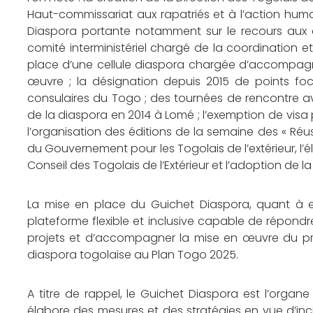
Haut-commissariat aux rapatriés et à l’action hum
Diaspora portante notamment sur le recours aux 
comité interministériel chargé de la coordination e
place d’une cellule diaspora chargée d’accompagner
œuvre ; la désignation depuis 2015 de points fo
consulaires du Togo ; des tournées de rencontre ave
de la diaspora en 2014 à Lomé ; l’exemption de visa p
l’organisation des éditions de la semaine des « Réus
du Gouvernement pour les Togolais de l’extérieur, l’él
Conseil des Togolais de l’Extérieur et l’adoption de la
La mise en place du Guichet Diaspora, quant à elle
plateforme flexible et inclusive capable de répondr
projets et d’accompagner la mise en œuvre du pr
diaspora togolaise au Plan Togo 2025.
A titre de rappel, le Guichet Diaspora est l’organe
élabore des mesures et des stratégies en vue d’incit