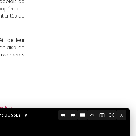
Togolais de
coopération
tialités de
fi de leur
ogolaise de
stissements
y lors
te des
rt DUSSEY TV