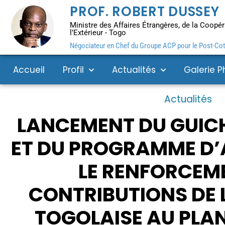
PROF. ROBERT DUSSEY
Ministre des Affaires Étrangères, de la Coopéra
l’Extérieur - Togo
Négociateur en Chef du Groupe ACP pour le Post-Coto
Accueil
Profil
Actualités
Galerie P
Actualités
LANCEMENT DU GUIC
ET DU PROGRAMME D’
LE RENFORCEM
CONTRIBUTIONS DE 
TOGOLAISE AU PLA