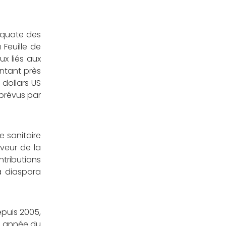
déquate des
Feuille de
ux liés aux
entant près
 dollars US
 prévus par
e sanitaire
aveur de la
ntributions
a diaspora
epuis 2005,
me année du