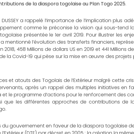
ributions de la diaspora togolaise au Plan Togo 2025
.
t DUSSEY a rappelé l’importance de l’implication plus a
oppement comme le préconise la vision qui sous-tend la 
aise présentée le 1er avril 2019. Pour illustrer les enje
 a mentionné l’évolution des transferts financiers, représ
n 2018, 458 Millions de dollars US en 2019 et 441 Millions de
e de la Covid-19 qui pèse sur la mise en œuvre des projets
ces et atouts des Togolais de l’Extérieur malgré cette cris
ervenants, après un rappel des multiples initiatives en f
a et le programme d’actions pour le renforcement des co
si que les différentes approches de contributions de l
go.
iques du gouvernement en faveur de la diaspora togolaise d
de l’Extérieur (DTE) par décret en 2005 ; la création la mê