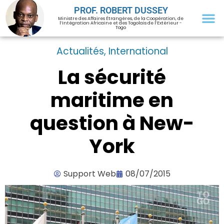
PROF. ROBERT DUSSEY
Ministre des Affaires Étrangères, de la Coopération, de
l’Intégration Africaine et des Togolais de l’Extérieur -
Togo
Actualités
,
International
La sécurité
maritime en
question à New-
York
Support Web
08/07/2015