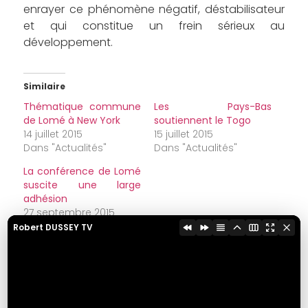
enrayer ce phénomène négatif, déstabilisateur
et qui constitue un frein sérieux au
développement.
Similaire
Thématique commune
Les Pays-Bas
de Lomé à New York
soutiennent le Togo
14 juillet 2015
15 juillet 2015
Dans "Actualités"
Dans "Actualités"
La conférence de Lomé
suscite une large
adhésion
27 septembre 2015
Dans "Actualités"
Robert DUSSEY TV
Partager cet article