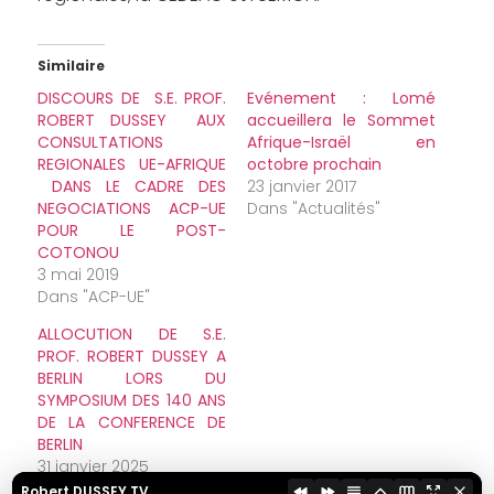
Similaire
DISCOURS DE S.E. PROF.
Evénement : Lomé
ROBERT DUSSEY AUX
accueillera le Sommet
CONSULTATIONS
Afrique-Israël en
REGIONALES UE-AFRIQUE
octobre prochain
DANS LE CADRE DES
23 janvier 2017
NEGOCIATIONS ACP-UE
Dans "Actualités"
POUR LE POST-
COTONOU
3 mai 2019
Dans "ACP-UE"
ALLOCUTION DE S.E.
PROF. ROBERT DUSSEY A
BERLIN LORS DU
SYMPOSIUM DES 140 ANS
DE LA CONFERENCE DE
BERLIN
31 janvier 2025
Dans "Actualités"
Robert DUSSEY TV