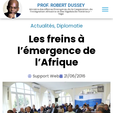
PROF. ROBERT DUSSEY
Ministre des Affaires Étrangères, de la Coopération, de
l’Intégration Africaine et des Togolais de l’Extérieur -
Togo
Actualités
,
Diplomatie
Les freins à
l’émergence de
l’Afrique
Support Web
21/06/2016