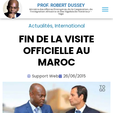
PROF. ROBERT DUSSEY
Ministre des Affaires Étrangères, de la Coopération, de
l’Intégration Africaine et des Togolais de l’Extérieur -
Togo
Actualités
,
International
FIN DE LA VISITE
OFFICIELLE AU
MAROC
Support Web
26/06/2015