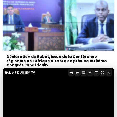
Déclaration de Rabat, issue de la Conférence
régionale de l’Afrique du nord en prélude du 9ème
Congrès Panafricain
18 avril 2024
Robert DUSSEY TV
1
2
3
4
5
Partager cette page