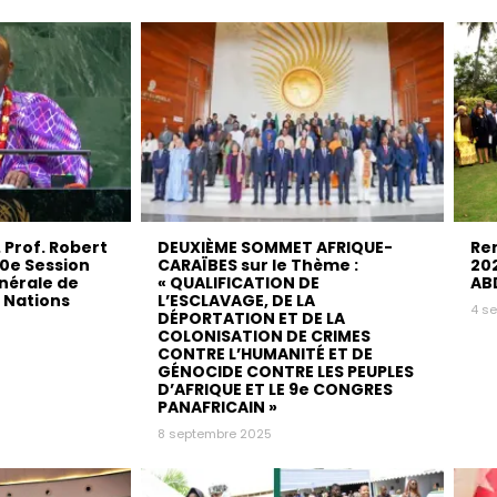
. Prof. Robert
DEUXIÈME SOMMET AFRIQUE-
Re
80e Session
CARAÏBES sur le Thème :
202
nérale de
« QUALIFICATION DE
AB
s Nations
L’ESCLAVAGE, DE LA
4 s
DÉPORTATION ET DE LA
COLONISATION DE CRIMES
CONTRE L’HUMANITÉ ET DE
GÉNOCIDE CONTRE LES PEUPLES
D’AFRIQUE ET LE 9e CONGRES
PANAFRICAIN »
8 septembre 2025