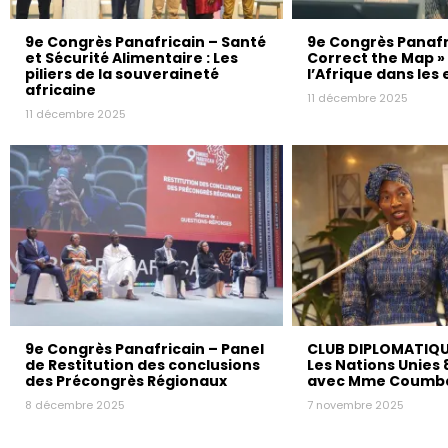
9e Congrès Panafricain – Santé
9e Congrès Panafr
et Sécurité Alimentaire : Les
Correct the Map »
piliers de la souveraineté
l’Afrique dans les 
africaine
11 décembre 2025
11 décembre 2025
9e Congrès Panafricain – Panel
CLUB DIPLOMATIQU
de Restitution des conclusions
Les Nations Unies 
des Précongrès Régionaux
avec Mme Coumba
8 décembre 2025
7 novembre 2025