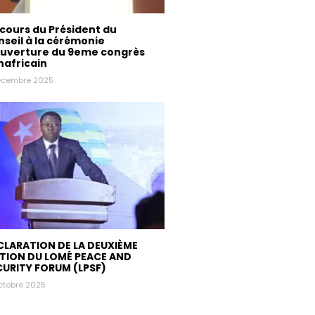
cours du Président du
seil à la cérémonie
ouverture du 9eme congrès
nafricain
écembre 2025
CLARATION DE LA DEUXIÈME
ITION DU LOMÉ PEACE AND
CURITY FORUM (LPSF)
ctobre 2025