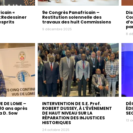
icain «
9e Congrès Panafricain –
Dis
 :Redessiner
Restitution solennelle des
Con
esprits
travaux des huit Commissions
d’
pa
9 décembre 2025
8 d
E DE LOME –
INTERVENTION DE S.E. Prof.
DÉ
80 ans après
ROBERT DUSSEY, À L’ÉVÉNEMENT
ÉD
 D. Sow
DE HAUT NIVEAU SUR LA
SE
RÉPARATION DES INJUSTICES
13 o
HISTORIQUES
24 octobre 2025