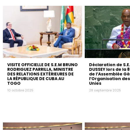
VISITE OFFICIELLE DE S.E.M BRUNO
Déclaration de S.E
RODRIGUEZ PARRILLA, MINISTRE
DUSSEY lors de la 
DES RELATIONS EXTÉRIEURES DE
de l’Assemblée Gé
LA RÉPUBLIQUE DE CUBA AU
l’Organisation de
TOGO
Unies
10 octobre 2025
28 septembre 2025