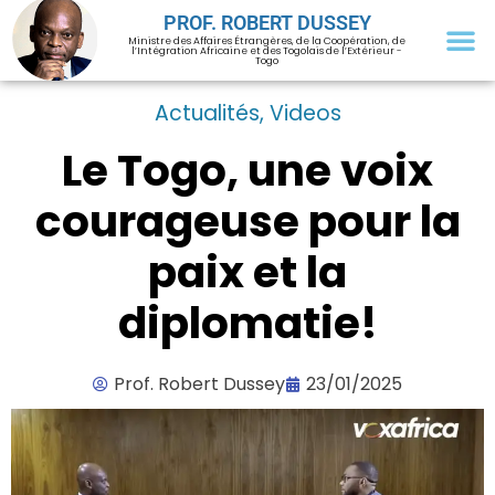
PROF. ROBERT DUSSEY
Ministre des Affaires Étrangères, de la Coopération, de
l’Intégration Africaine et des Togolais de l’Extérieur -
Togo
Actualités
,
Videos
Le Togo, une voix
courageuse pour la
paix et la
diplomatie!
Prof. Robert Dussey
23/01/2025