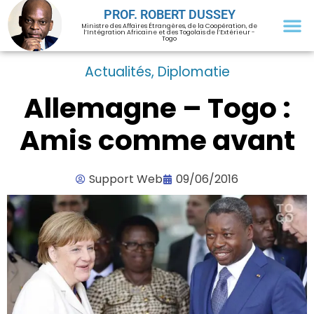
PROF. ROBERT DUSSEY
Ministre des Affaires Étrangères, de la Coopération, de
l’Intégration Africaine et des Togolais de l’Extérieur -
Togo
Actualités
,
Diplomatie
Allemagne – Togo :
Amis comme avant
Support Web
09/06/2016