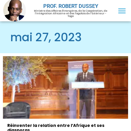
PROF. ROBERT DUSSEY
Ministre des Affaires Étrangères, de la Coopération, de
l’Intégration Africaine et des Togolais de l’Extérieur -
Togo
mai 27, 2023
Réinventer la relation entre l’Afrique et ses
diasporas…