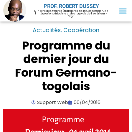
PROF. ROBERT DUSSEY
Ministre des Affaires Étrangères, de la Coopération, de
l’Intégration Africaine et des Togolais de l’Extérieur -
Togo
Actualités
,
Coopération
Programme du
dernier jour du
Forum Germano-
togolais
Support Web
06/04/2016