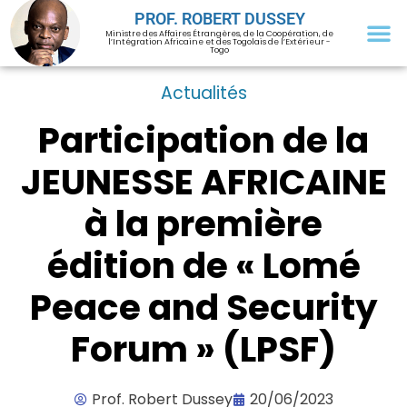
PROF. ROBERT DUSSEY
Ministre des Affaires Étrangères, de la Coopération, de
l’Intégration Africaine et des Togolais de l’Extérieur -
Togo
Actualités
Participation de la
JEUNESSE AFRICAINE
à la première
édition de « Lomé
Peace and Security
Forum » (LPSF)
Prof. Robert Dussey
20/06/2023