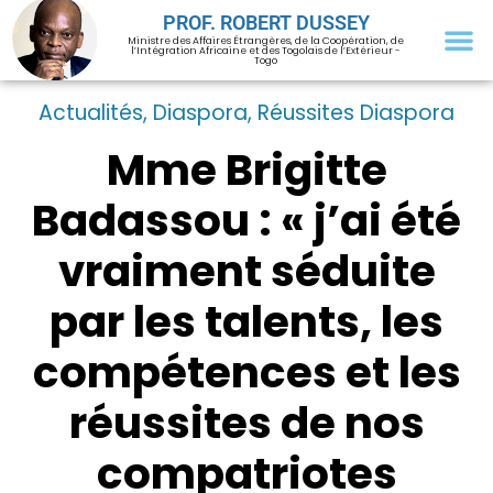
PROF. ROBERT DUSSEY
Ministre des Affaires Étrangères, de la Coopération, de
l’Intégration Africaine et des Togolais de l’Extérieur -
Togo
Actualités
,
Diaspora
,
Réussites Diaspora
Mme Brigitte
Badassou : « j’ai été
vraiment séduite
par les talents, les
compétences et les
réussites de nos
compatriotes