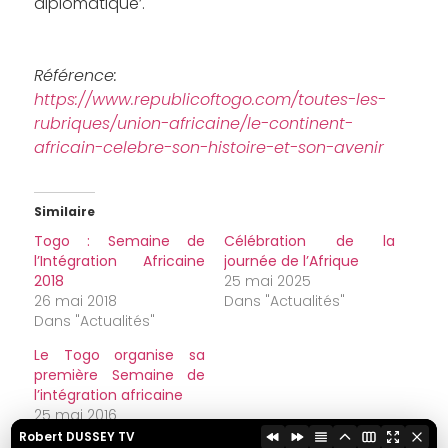
diplomatique’.
Référence:
https://www.republicoftogo.com/toutes-les-
rubriques/union-africaine/le-continent-
africain-celebre-son-histoire-et-son-avenir
Similaire
Togo : Semaine de
Célébration de la
l’Intégration Africaine
journée de l’Afrique
2018
25 mai 2025
26 mai 2018
Dans "Actualités"
Dans "Actualités"
Le Togo organise sa
première Semaine de
l’intégration africaine
25 mai 2016
Dans "Actualités"
Robert DUSSEY TV