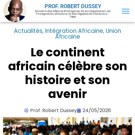
PROF. ROBERT DUSSEY
Ministre des Affaires Étrangères, de la Coopération, de
l’Intégration Africaine et des Togolais de l’Extérieur -
Togo
Actualités
,
Intégration Africaine
,
Union
Africaine
Le continent
africain célèbre son
histoire et son
avenir
Prof. Robert Dussey
24/05/2026