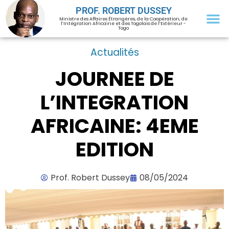
PROF. ROBERT DUSSEY
Ministre des Affaires Étrangères, de la Coopération, de
l’Intégration Africaine et des Togolais de l’Extérieur -
Togo
Actualités
JOURNEE DE
L’INTEGRATION
AFRICAINE: 4EME
EDITION
Prof. Robert Dussey
08/05/2024