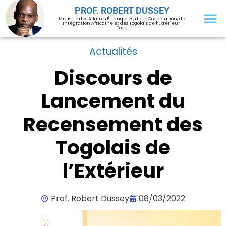
PROF. ROBERT DUSSEY
Ministre des Affaires Étrangères, de la Coopération, de
l’Intégration Africaine et des Togolais de l’Extérieur -
Togo
Actualités
Discours de
Lancement du
Recensement des
Togolais de
l’Extérieur
Prof. Robert Dussey
08/03/2022