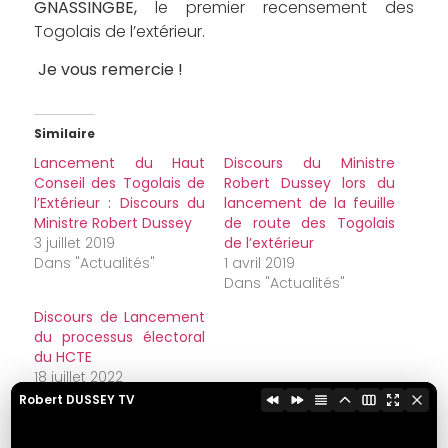
GNASSINGBE,
le premier recensement des
Togolais de l’extérieur.
Je vous remercie !
Similaire
Lancement du Haut
Discours du Ministre
Conseil des Togolais de
Robert Dussey lors du
l’Extérieur : Discours du
lancement de la feuille
Ministre Robert Dussey
de route des Togolais
3 juillet 2019
de l’extérieur
Dans "Actualités"
1 avril 2019
Dans "Actualités"
Discours de Lancement
du processus électoral
du HCTE
18 juillet 2022
Dans "Actualités"
Robert DUSSEY TV