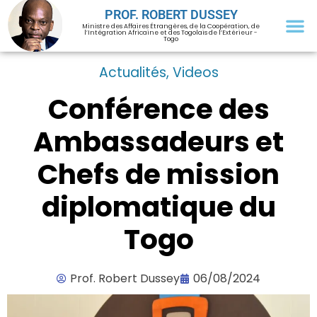
PROF. ROBERT DUSSEY
Ministre des Affaires Étrangères, de la Coopération, de
l’Intégration Africaine et des Togolais de l’Extérieur -
Togo
Actualités
,
Videos
Conférence des
Ambassadeurs et
Chefs de mission
diplomatique du
Togo
Prof. Robert Dussey
06/08/2024