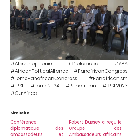
#Africanophonie #Diplomatie #APA
#AfricanPoliticalAlliance #PanafricanCongress
#LomePanafricanCongress #Panafricanism
#LPSF #Lome2024 #Panafrican #LPSF2023
#OurAfrica
Similaire
Conférence
Robert Dussey a reçu le
diplomatique des
Groupe des
ambassadeurs et
Ambassadeurs africains