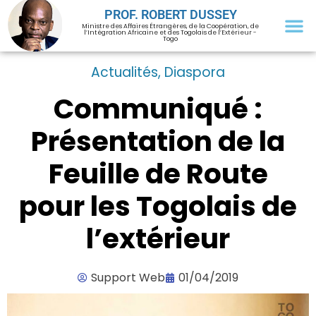
PROF. ROBERT DUSSEY
Ministre des Affaires Étrangères, de la Coopération, de
l’Intégration Africaine et des Togolais de l’Extérieur -
Togo
Actualités
,
Diaspora
Communiqué :
Présentation de la
Feuille de Route
pour les Togolais de
l’extérieur
Support Web
01/04/2019