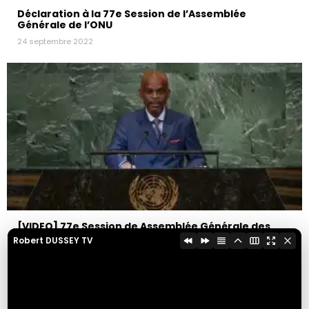
Déclaration à la 77e Session de l’Assemblée
Générale de l’ONU
24 septembre 2022
[VIDEO] 77e Session de Assemblée Générale des
Nations Unies pour le Togo
Robert DUSSEY TV
24 septembre 2022
Partager cette page