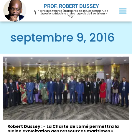
PROF. ROBERT DUSSEY
Ministre des Affaires Étrangères, de la Coopération, de
l’Intégration Africaine et des Togolais de l’Extérieur -
Togo
septembre 9, 2016
Robert Dussey : « La Charte de Lomé permettra la
pleine exploitation des ressources maritimes »