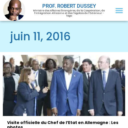
PROF. ROBERT DUSSEY
Ministre des Affaires Étrangères, de la Coopération, de
l’Intégration Africaine et des Togolais de l’Extérieur -
Togo
juin 11, 2016
Visite officielle du Chef de l’Etat en Allemagne : Les
photos